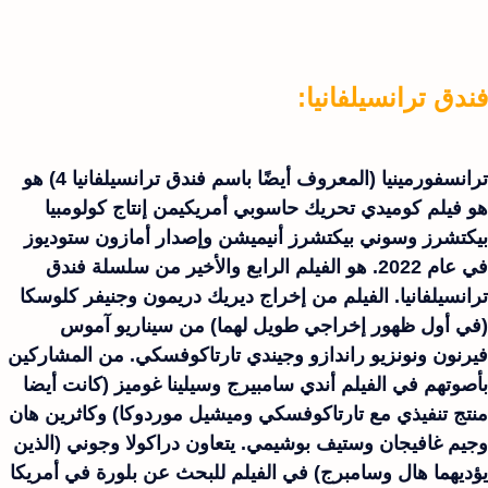
فندق ترانسيلفانيا:
ترانسفورمينيا (المعروف أيضًا باسم فندق ترانسيلفانيا 4) هو
هو فيلم كوميدي تحريك حاسوبي أمريكيمن إنتاج كولومبيا
بيكتشرز وسوني بيكتشرز أنيميشن وإصدار أمازون ستوديوز
في عام 2022. هو الفيلم الرابع والأخير من سلسلة فندق
ترانسيلفانيا. الفيلم من إخراج ديريك دريمون وجنيفر كلوسكا
(في أول ظهور إخراجي طويل لهما) من سيناريو آموس
فيرنون ونونزيو راندازو وجيندي تارتاكوفسكي. من المشاركين
بأصوتهم في الفيلم أندي سامبيرج وسيلينا غوميز (كانت أيضا
منتج تنفيذي مع تارتاكوفسكي وميشيل موردوكا) وكاثرين هان
وجيم غافيجان وستيف بوشيمي. يتعاون دراكولا وجوني (الذين
يؤديهما هال وسامبرج) في الفيلم للبحث عن بلورة في أمريكا