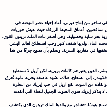
ي ساحر من إنتاج ديزني، أعاد إحياء عصر النهضة في
ين متناقضين: أعماق المحيط الزرقاء حيث تعيش حوريات
ورية بحر شابة وفضولية، وهي أصغر بنات الملك تريتون القوي.
حت الماء، ولديها شغف كبير وحب استطلاع لعالم البشر،
فيها في مغارتها السرية، وتحلم بأن تصبح جزءًا من هذا
شر، الذين يعتبرهم كائنات بربرية. لكن آريل لا تستطيع
اوندر، إلى السطح. هناك، تشهد عاصفة بحرية عاتية تُغرق
ق وإنقاذه من الموت. تقع آريل في حب إيريك من النظرة
 لا يتذكر إيريك سوى الصوت الجميل للفتاة التي أنقذته.
وتصبح هوسًا. تتشاجر مع والدها الملك تريتون الذي يكتشف