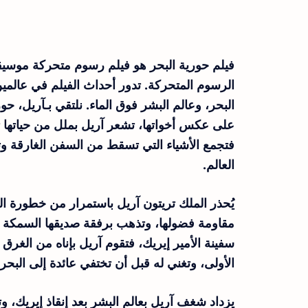
فيلم حورية البحر هو فيلم رسوم متحركة موسيق
الرسوم المتحركة. تدور أحداث الفيلم في عالم
البحر، وعالم البشر فوق الماء. نلتقي بـآريل، ح
على عكس أخواتها، تشعر آريل بملل من حياتها ت
فتجمع الأشياء التي تسقط من السفن الغارقة وتخ
العالم.
يُحذر الملك تريتون آريل باستمرار من خطورة الب
مقاومة فضولها، وتذهب برفقة صديقها السمكة فل
سفينة الأمير إيريك، فتقوم آريل بإناه من الغر
الأولى، وتغني له قبل أن تختفي عائدة إلى البحر.
يزداد شغف آريل بعالم البشر بعد إنقاذ إيريك، 